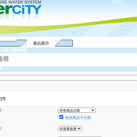
產品展示
品目錄
»
進階搜尋
搜尋
件
[?]
:
包含商品子分類
: