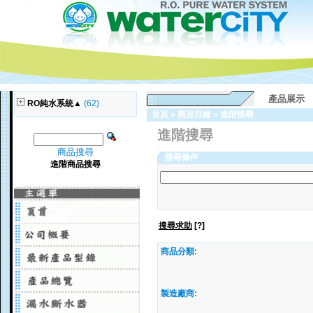
產品展示
RO純水系統▲
(62)
首頁
»
商品目錄
»
進階搜尋
進階搜尋
商品搜尋
搜尋條件
進階商品搜尋
搜尋求助
[?]
商品分類:
製造廠商: