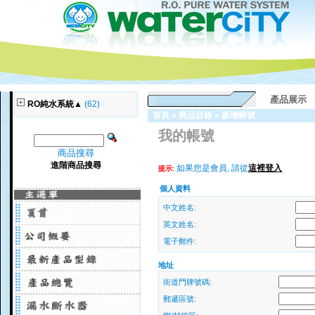
產品展示
RO純水系統▲
(62)
首頁
»
商品目錄
»
新增帳號
我的帳號
商品搜尋
進階商品搜尋
如果您是會員, 請從
這裡登入
提示:
個人資料
中文姓名:
英文姓名:
電子郵件:
地址
街道門牌號碼:
郵遞區號: