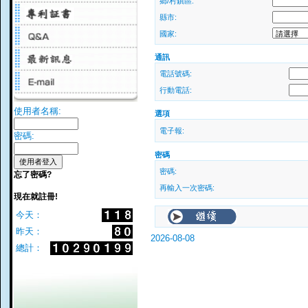
鄉/村鎮區:
縣市:
國家:
通訊
電話號碼:
行動電話:
使用者名稱:
選項
電子報:
密碼:
密碼
密碼:
忘了密碼?
再輸入一次密碼:
現在就註冊!
今天：
昨天：
2026-08-08
總計：