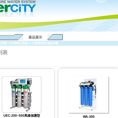
產品展示
品目錄
»
RO純水系統
»
小型商用RO純水機
列表
UEC-200~500馬達保護型
WA-300