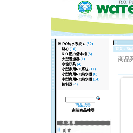
RO純水系統
▲
(62)
首頁
»
商
濾心
(16)
R.O.壓力儲水桶
(6)
商品
大型過濾器
(1)
水龍頭具
(4)
小型家用RO系統
(11)
小型商用RO純水機
(6)
中型商用RO純水機
(14)
控制器
(4)
商品搜尋
進階商品搜尋