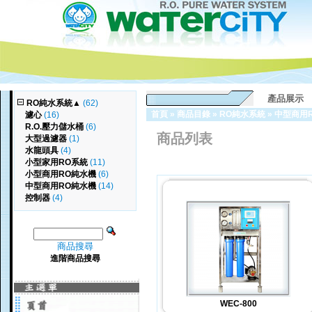
產品展示
RO純水系統
▲
(62)
首頁
»
商品目錄
»
RO純水系統
»
中型商用
濾心
(16)
R.O.壓力儲水桶
(6)
商品列表
大型過濾器
(1)
水龍頭具
(4)
小型家用RO系統
(11)
小型商用RO純水機
(6)
中型商用RO純水機
(14)
控制器
(4)
商品搜尋
進階商品搜尋
WEC-800