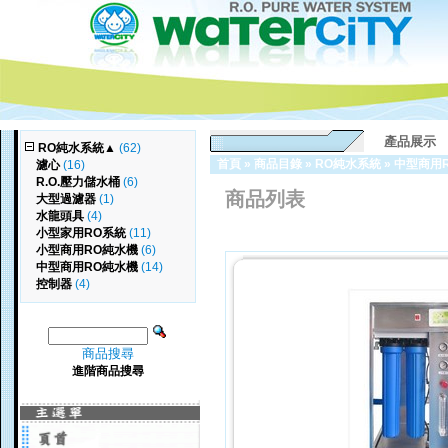
產品展示
RO純水系統
▲
(62)
首頁
»
商品目錄
»
RO純水系統
»
中型商用
濾心
(16)
R.O.壓力儲水桶
(6)
商品列表
大型過濾器
(1)
水龍頭具
(4)
小型家用RO系統
(11)
小型商用RO純水機
(6)
中型商用RO純水機
(14)
控制器
(4)
商品搜尋
進階商品搜尋