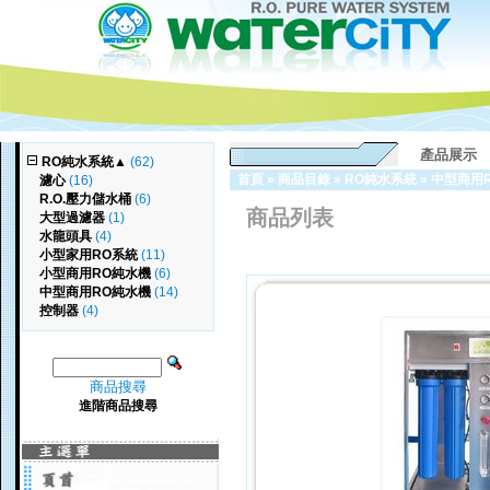
產品展示
RO純水系統
▲
(62)
首頁
»
商品目錄
»
RO純水系統
»
中型商用
濾心
(16)
R.O.壓力儲水桶
(6)
商品列表
大型過濾器
(1)
水龍頭具
(4)
小型家用RO系統
(11)
小型商用RO純水機
(6)
中型商用RO純水機
(14)
控制器
(4)
商品搜尋
進階商品搜尋