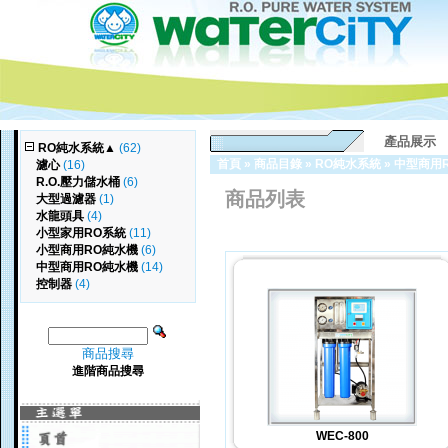
產品展示
RO純水系統
▲
(62)
首頁
»
商品目錄
»
RO純水系統
»
中型商用
濾心
(16)
R.O.壓力儲水桶
(6)
商品列表
大型過濾器
(1)
水龍頭具
(4)
小型家用RO系統
(11)
小型商用RO純水機
(6)
中型商用RO純水機
(14)
控制器
(4)
商品搜尋
進階商品搜尋
WEC-800