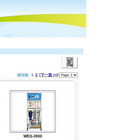
|
|
總頁數:
1
2
[下一頁 >>]
WEG-3000