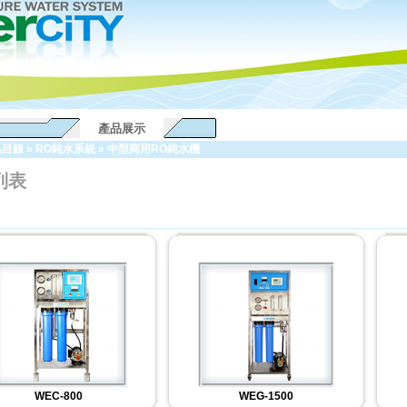
產品展示
品目錄
»
RO純水系統
»
中型商用RO純水機
列表
WEC-800
WEG-1500