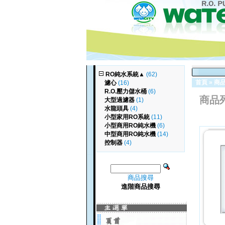
RO純水系統
▲
(62)
首頁
»
商
濾心
(16)
R.O.壓力儲水桶
(6)
商品
大型過濾器
(1)
水龍頭具
(4)
小型家用RO系統
(11)
小型商用RO純水機
(6)
中型商用RO純水機
(14)
控制器
(4)
商品搜尋
進階商品搜尋