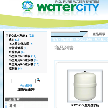
產品展示
RO純水系統
▲
(62)
首頁
»
商品目錄
»
RO純水系統
»
R.O.壓
濾心
(16)
R.O.壓力儲水桶
(6)
商品列表
大型過濾器
(1)
水龍頭具
(4)
小型家用RO系統
(11)
小型商用RO純水機
(6)
中型商用RO純水機
(14)
控制器
(4)
商品搜尋
進階商品搜尋
RT25R.O.壓力儲水桶