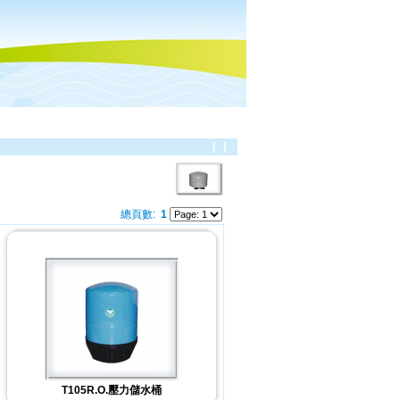
|
|
總頁數:
1
T105R.O.壓力儲水桶