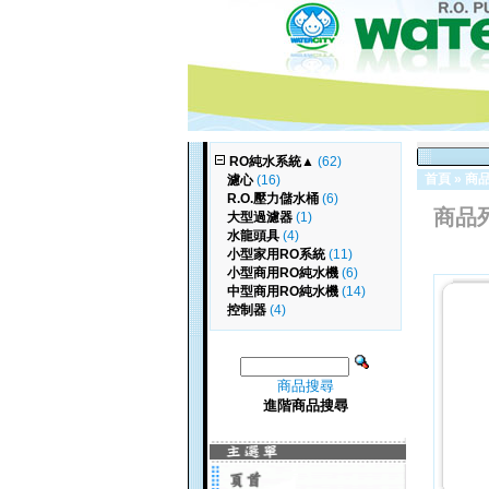
RO純水系統
▲
(62)
首頁
»
商
濾心
(16)
R.O.壓力儲水桶
(6)
商品
大型過濾器
(1)
水龍頭具
(4)
小型家用RO系統
(11)
小型商用RO純水機
(6)
中型商用RO純水機
(14)
控制器
(4)
商品搜尋
進階商品搜尋