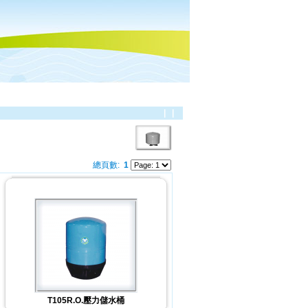
|
|
總頁數:
1
T105R.O.壓力儲水桶