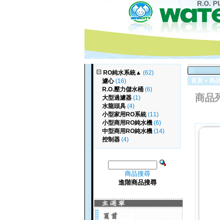
RO純水系統
▲
(62)
首頁
»
商
濾心
(16)
R.O.壓力儲水桶
(6)
商品
大型過濾器
(1)
水龍頭具
(4)
小型家用RO系統
(11)
小型商用RO純水機
(6)
中型商用RO純水機
(14)
控制器
(4)
商品搜尋
進階商品搜尋