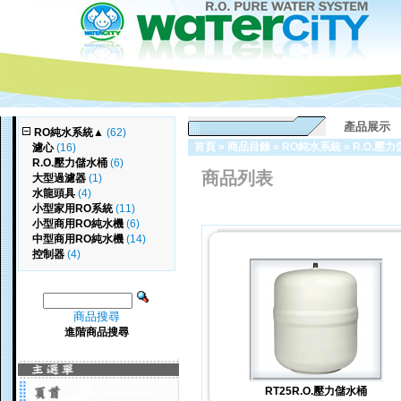
產品展示
RO純水系統
▲
(62)
首頁
»
商品目錄
»
RO純水系統
»
R.O.壓
濾心
(16)
R.O.壓力儲水桶
(6)
商品列表
大型過濾器
(1)
水龍頭具
(4)
小型家用RO系統
(11)
小型商用RO純水機
(6)
中型商用RO純水機
(14)
控制器
(4)
商品搜尋
進階商品搜尋
RT25R.O.壓力儲水桶