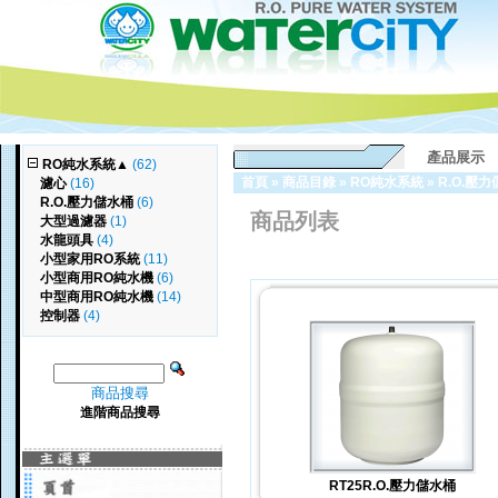
產品展示
RO純水系統
▲
(62)
首頁
»
商品目錄
»
RO純水系統
»
R.O.壓
濾心
(16)
R.O.壓力儲水桶
(6)
商品列表
大型過濾器
(1)
水龍頭具
(4)
小型家用RO系統
(11)
小型商用RO純水機
(6)
中型商用RO純水機
(14)
控制器
(4)
商品搜尋
進階商品搜尋
RT25R.O.壓力儲水桶