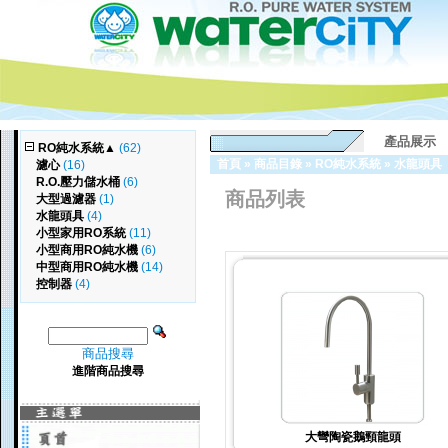
產品展示
RO純水系統
▲
(62)
首頁
»
商品目錄
»
RO純水系統
»
水龍頭具
濾心
(16)
R.O.壓力儲水桶
(6)
商品列表
大型過濾器
(1)
水龍頭具
(4)
小型家用RO系統
(11)
小型商用RO純水機
(6)
中型商用RO純水機
(14)
控制器
(4)
商品搜尋
進階商品搜尋
大彎陶瓷鵝頸龍頭