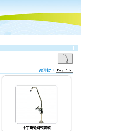
|
|
總頁數:
1
十字陶瓷鵝頸龍頭