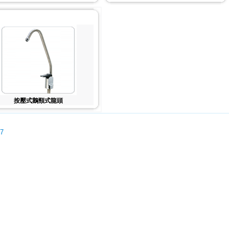
按壓式鵝頸式龍頭
07