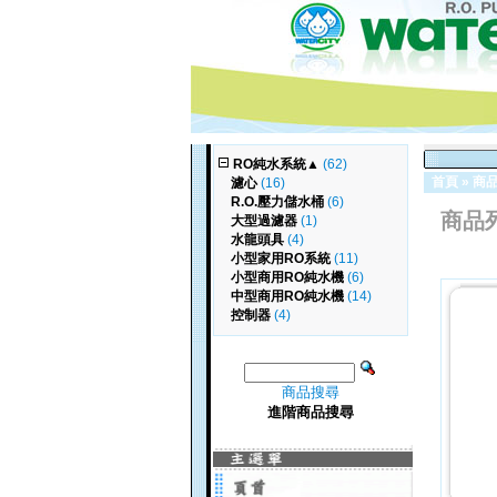
RO純水系統
▲
(62)
首頁
»
商
濾心
(16)
R.O.壓力儲水桶
(6)
商品
大型過濾器
(1)
水龍頭具
(4)
小型家用RO系統
(11)
小型商用RO純水機
(6)
中型商用RO純水機
(14)
控制器
(4)
商品搜尋
進階商品搜尋