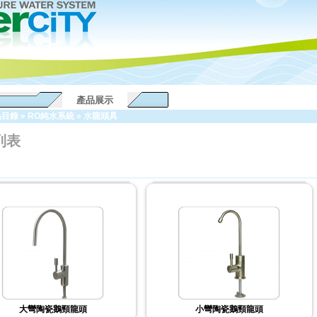
產品展示
品目錄
»
RO純水系統
»
水龍頭具
列表
大彎陶瓷鵝頸龍頭
小彎陶瓷鵝頸龍頭