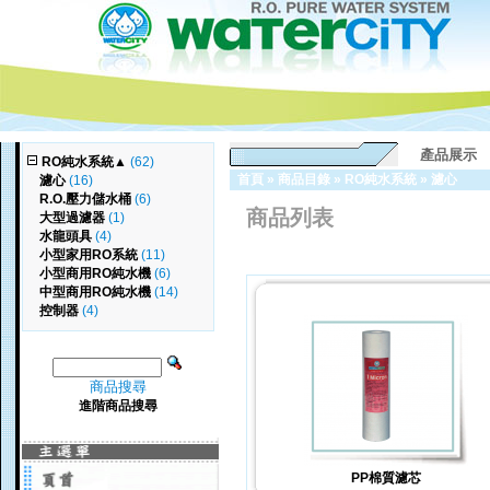
產品展示
RO純水系統
▲
(62)
首頁
»
商品目錄
»
RO純水系統
»
濾心
濾心
(16)
R.O.壓力儲水桶
(6)
商品列表
大型過濾器
(1)
水龍頭具
(4)
小型家用RO系統
(11)
小型商用RO純水機
(6)
中型商用RO純水機
(14)
控制器
(4)
商品搜尋
進階商品搜尋
PP棉質濾芯