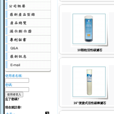
10顆粒活性碳濾芯
使用者名稱:
密碼:
忘了密碼?
16"便捷式活性碳棒濾芯
現在就註冊!