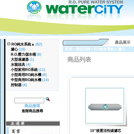
產品展示
RO純水系統
▲
(62)
首頁
»
商品目錄
»
RO純水系統
»
濾心
濾心
(16)
R.O.壓力儲水桶
(6)
商品列表
大型過濾器
(1)
水龍頭具
(4)
小型家用RO系統
(11)
小型商用RO純水機
(6)
中型商用RO純水機
(14)
控制器
(4)
商品搜尋
進階商品搜尋
10"後置活性碳濾芯