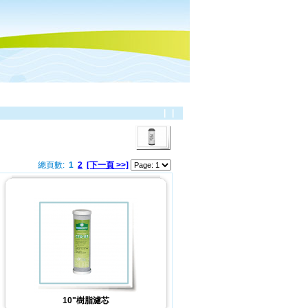
|
|
總頁數:
1
2
[下一頁 >>]
10"樹脂濾芯