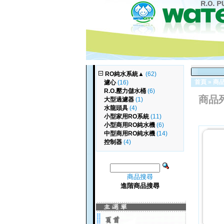
RO純水系統
▲
(62)
首頁
»
商
濾心
(16)
R.O.壓力儲水桶
(6)
商品
大型過濾器
(1)
水龍頭具
(4)
小型家用RO系統
(11)
小型商用RO純水機
(6)
中型商用RO純水機
(14)
控制器
(4)
商品搜尋
進階商品搜尋