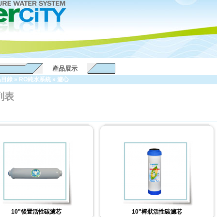
產品展示
品目錄
»
RO純水系統
»
濾心
列表
10"後置活性碳濾芯
10"棒狀活性碳濾芯