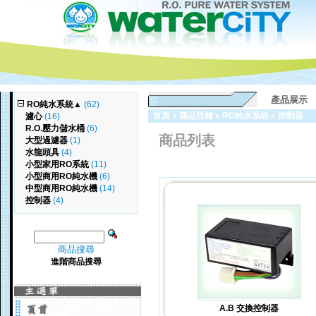
產品展示
RO純水系統
▲
(62)
首頁
»
商品目錄
»
RO純水系統
»
控制器
濾心
(16)
R.O.壓力儲水桶
(6)
商品列表
大型過濾器
(1)
水龍頭具
(4)
小型家用RO系統
(11)
小型商用RO純水機
(6)
中型商用RO純水機
(14)
控制器
(4)
商品搜尋
進階商品搜尋
A.B 交換控制器