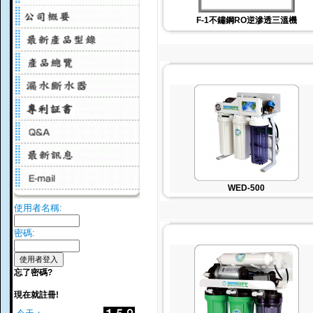
F-1不鏽鋼RO逆滲透三溫機
WED-500
使用者名稱:
密碼:
忘了密碼?
現在就註冊!