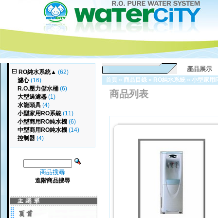
產品展示
RO純水系統
▲
(62)
首頁
»
商品目錄
»
RO純水系統
»
小型家用
濾心
(16)
R.O.壓力儲水桶
(6)
商品列表
大型過濾器
(1)
水龍頭具
(4)
小型家用RO系統
(11)
小型商用RO純水機
(6)
中型商用RO純水機
(14)
控制器
(4)
商品搜尋
進階商品搜尋