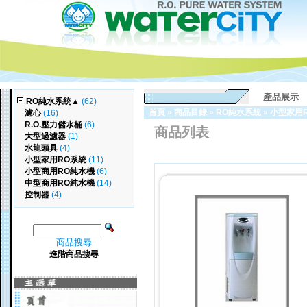
產品展示
RO純水系統
▲
(62)
首頁
»
商品目錄
»
RO純水系統
»
小型家用
濾心
(16)
R.O.壓力儲水桶
(6)
商品列表
大型過濾器
(1)
水龍頭具
(4)
小型家用RO系統
(11)
小型商用RO純水機
(6)
中型商用RO純水機
(14)
控制器
(4)
商品搜尋
進階商品搜尋