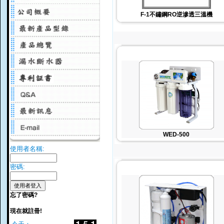
F-1不鏽鋼RO逆滲透三溫機
WED-500
使用者名稱:
密碼:
忘了密碼?
現在就註冊!