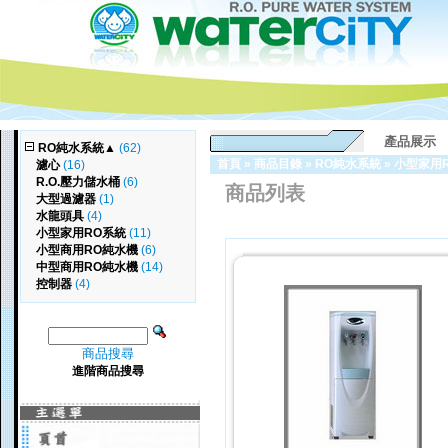
產品展示
RO純水系統
▲
(62)
首頁
»
商品目錄
»
RO純水系統
»
小型家用
濾心
(16)
R.O.壓力儲水桶
(6)
商品列表
大型過濾器
(1)
水龍頭具
(4)
小型家用RO系統
(11)
小型商用RO純水機
(6)
中型商用RO純水機
(14)
控制器
(4)
商品搜尋
進階商品搜尋