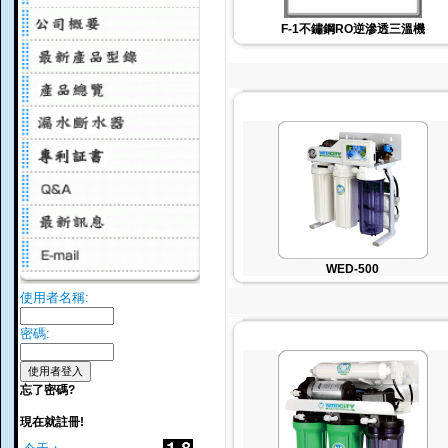
F-1不鏽鋼RO逆滲透三溫機
WED-500
使用者名稱:
密碼:
忘了密碼?
現在就註冊!