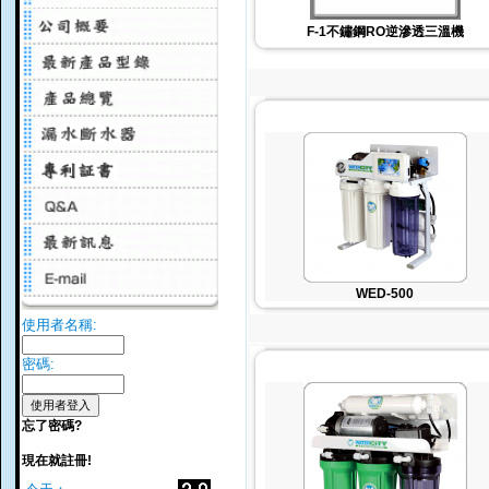
F-1不鏽鋼RO逆滲透三溫機
WED-500
使用者名稱:
密碼:
忘了密碼?
現在就註冊!