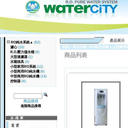
產品展示
RO純水系統
▲
(62)
首頁
»
商品目錄
»
RO純水系統
»
小型家用
濾心
(16)
R.O.壓力儲水桶
(6)
商品列表
大型過濾器
(1)
水龍頭具
(4)
小型家用RO系統
(11)
小型商用RO純水機
(6)
中型商用RO純水機
(14)
控制器
(4)
商品搜尋
進階商品搜尋