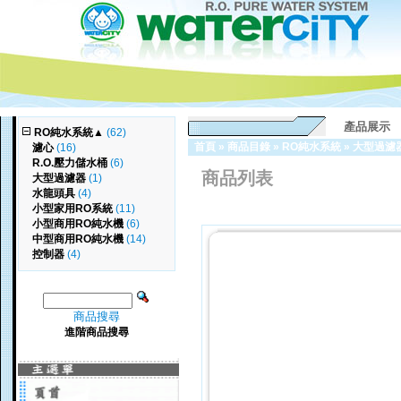
產品展示
RO純水系統
▲
(62)
首頁
»
商品目錄
»
RO純水系統
»
大型過濾
濾心
(16)
R.O.壓力儲水桶
(6)
商品列表
大型過濾器
(1)
水龍頭具
(4)
小型家用RO系統
(11)
小型商用RO純水機
(6)
中型商用RO純水機
(14)
控制器
(4)
商品搜尋
進階商品搜尋