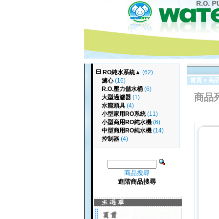
RO純水系統
▲
(62)
首頁
»
商
濾心
(16)
R.O.壓力儲水桶
(6)
商品
大型過濾器
(1)
水龍頭具
(4)
小型家用RO系統
(11)
小型商用RO純水機
(6)
中型商用RO純水機
(14)
控制器
(4)
商品搜尋
進階商品搜尋