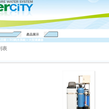
產品展示
品目錄
»
RO純水系統
»
大型過濾器
列表