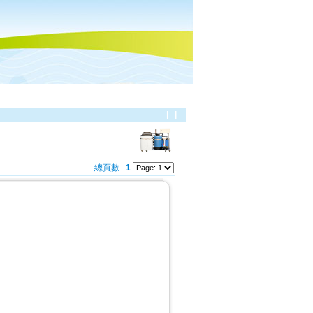
|
|
總頁數:
1