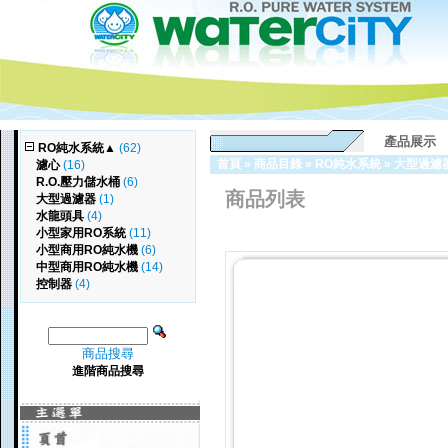
產品展示
RO純水系統
▲
(62)
首頁
»
商品目錄
»
RO純水系統
»
大型過濾
濾心
(16)
R.O.壓力儲水桶
(6)
商品列表
大型過濾器
(1)
水龍頭具
(4)
小型家用RO系統
(11)
小型商用RO純水機
(6)
中型商用RO純水機
(14)
控制器
(4)
商品搜尋
進階商品搜尋