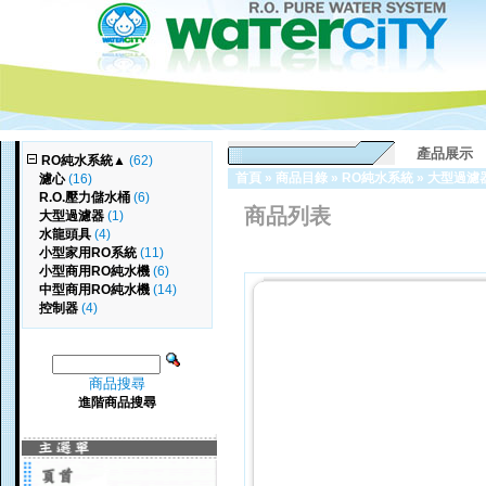
產品展示
RO純水系統
▲
(62)
首頁
»
商品目錄
»
RO純水系統
»
大型過濾
濾心
(16)
R.O.壓力儲水桶
(6)
商品列表
大型過濾器
(1)
水龍頭具
(4)
小型家用RO系統
(11)
小型商用RO純水機
(6)
中型商用RO純水機
(14)
控制器
(4)
商品搜尋
進階商品搜尋