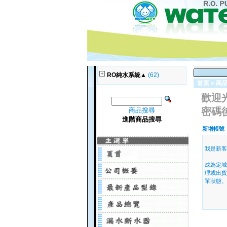
RO純水系統▲
(62)
首頁
»
商
歡迎
密碼
商品搜尋
進階商品搜尋
新增帳號
我是新客
成為定城
理或出貨
單狀態。