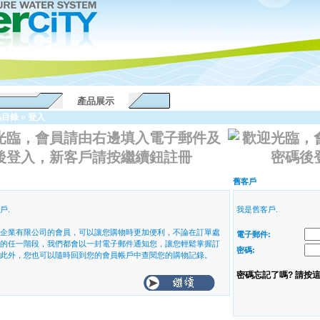
產品展示
品目錄
»
登入
光臨，會員請由右邊填入電子郵件及
後登入，新客戶請按繼續鈕註冊
舊客戶
戶.
我是舊客戶.
企業有限公司的會員，可以讓您購物時更加便利，不論在訂單處
電子郵件:
的任一階段，我們都會以一封電子郵件通知您，讓您輕鬆掌握訂
密碼:
此外，您也可以隨時回到您的會員帳戶中查閱您的購物記錄。
密碼忘記了嗎? 請按這