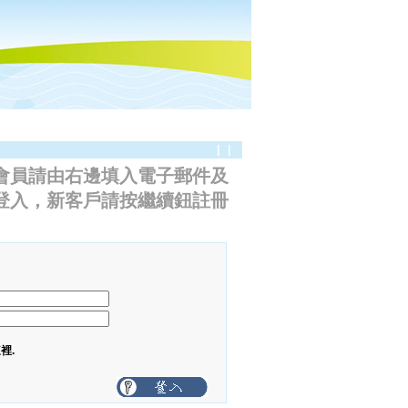
|
|
裡.