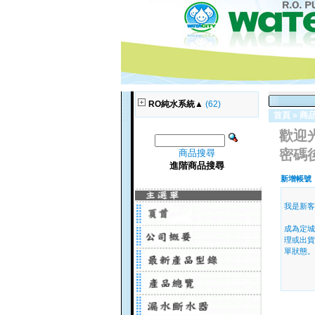
RO純水系統▲
(62)
首頁
»
商
歡迎
密碼
商品搜尋
進階商品搜尋
新增帳號
我是新客
成為定城
理或出貨
單狀態。