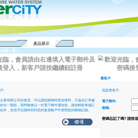
產品展示
品目錄
»
登入
光臨，會員請由右邊填入電子郵件及
後登入，新客戶請按繼續鈕註冊
舊客戶
戶.
我是舊客戶.
企業有限公司的會員，可以讓您購物時更加便利，不論在訂單處
電子郵件:
的任一階段，我們都會以一封電子郵件通知您，讓您輕鬆掌握訂
密碼:
此外，您也可以隨時回到您的會員帳戶中查閱您的購物記錄。
密碼忘記了嗎? 請按這