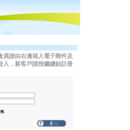
|
|
裡.