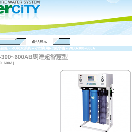
產品展示
品目錄
»
RO純水系統
»
小型商用RO純水機
»
WEG-300~600A
-300~600AB馬達超智慧型
0~600A]