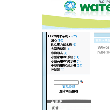
RO純水系統
▲
(62)
首頁
»
商
濾心
(16)
R.O.壓力儲水桶
(6)
WEG
大型過濾器
(1)
[WEG-30
水龍頭具
(4)
小型家用RO系統
(11)
小型商用RO純水機
(6)
中型商用RO純水機
(14)
控制器
(4)
商品搜尋
進階商品搜尋