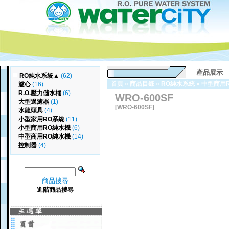
產品展示
RO純水系統
▲
(62)
首頁
»
商品目錄
»
RO純水系統
»
中型商用
濾心
(16)
R.O.壓力儲水桶
(6)
WRO-600SF
大型過濾器
(1)
[WRO-600SF]
水龍頭具
(4)
小型家用RO系統
(11)
小型商用RO純水機
(6)
中型商用RO純水機
(14)
控制器
(4)
商品搜尋
進階商品搜尋