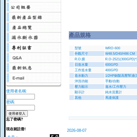
產品規格
型號
WRO-600
外觀尺寸
W48.5/D40/H86 CM
R.O.膜
R.O-2521(300GPD)*
日造水量
600GPD
工作造水量
400GPD
造水動力
1/2HP銅製高壓幫浦(1
沖洗功能
手動/自動
壓力顯示
進水/工作壓力
使用者名稱:
顯示計
純水流量計
其他
馬達保護
密碼:
忘了密碼?
現在就註冊!
2026-08-07