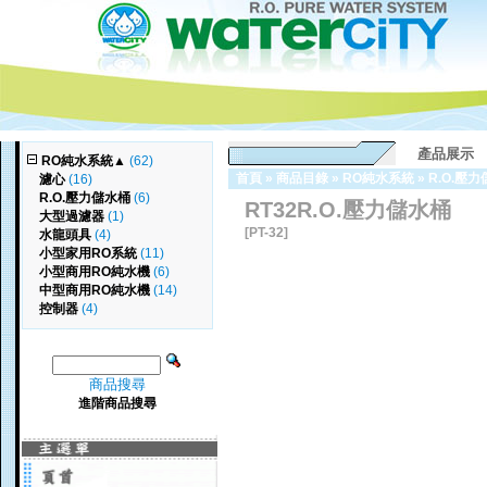
產品展示
RO純水系統
▲
(62)
首頁
»
商品目錄
»
RO純水系統
»
R.O.壓
濾心
(16)
R.O.壓力儲水桶
(6)
RT32R.O.壓力儲水桶
大型過濾器
(1)
[PT-32]
水龍頭具
(4)
小型家用RO系統
(11)
小型商用RO純水機
(6)
中型商用RO純水機
(14)
控制器
(4)
商品搜尋
進階商品搜尋