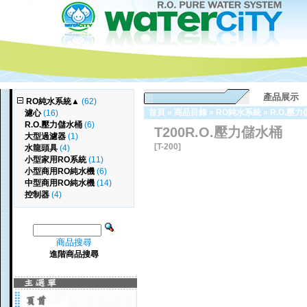
產品展示
RO純水系統
▲
(62)
首頁
»
商品目錄
»
RO純水系統
»
R.O.壓
濾心
(16)
R.O.壓力儲水桶
(6)
T200R.O.壓力儲水桶
大型過濾器
(1)
[T-200]
水龍頭具
(4)
小型家用RO系統
(11)
小型商用RO純水機
(6)
中型商用RO純水機
(14)
控制器
(4)
商品搜尋
進階商品搜尋