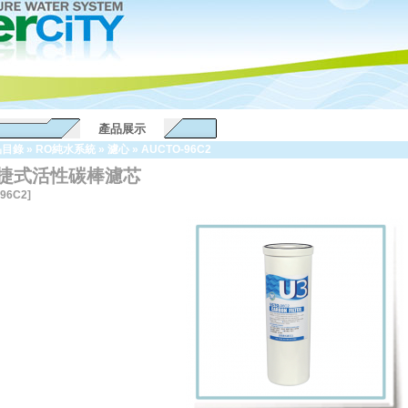
產品展示
品目錄
»
RO純水系統
»
濾心
»
AUCTO-96C2
 便捷式活性碳棒濾芯
96C2]