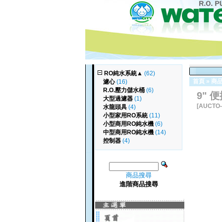
RO純水系統
▲
(62)
首頁
»
商
濾心
(16)
R.O.壓力儲水桶
(6)
9"
大型過濾器
(1)
[AUCTO-
水龍頭具
(4)
小型家用RO系統
(11)
小型商用RO純水機
(6)
中型商用RO純水機
(14)
控制器
(4)
商品搜尋
進階商品搜尋