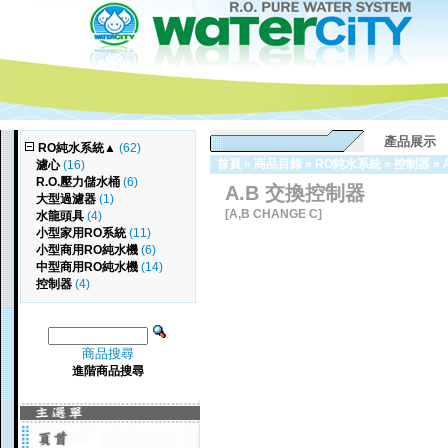
產品展示
RO純水系統
▲
(62)
首頁
»
商品目錄
»
RO純水系統
»
控制器
»
濾心
(16)
R.O.壓力儲水桶
(6)
A.B 交換控制器
大型過濾器
(1)
[A,B CHANGE C]
水龍頭具
(4)
小型家用RO系統
(11)
小型商用RO純水機
(6)
中型商用RO純水機
(14)
控制器
(4)
商品搜尋
進階商品搜尋