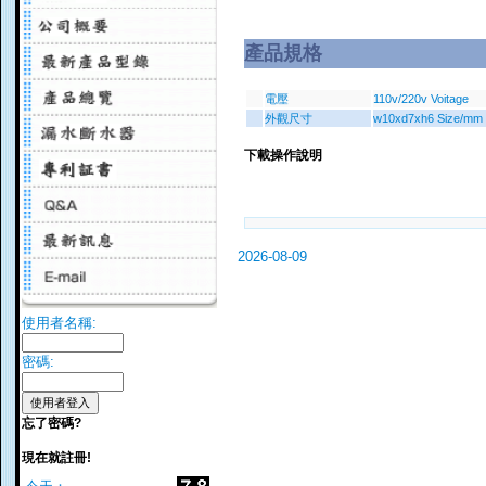
產品規格
電壓
110v/220v Voitage
外觀尺寸
w10xd7xh6 Size/mm
下載操作說明
2026-08-09
使用者名稱:
密碼:
忘了密碼?
現在就註冊!