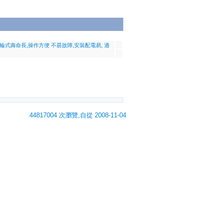
輪式壽命長,操作方便 不昜故障,安裝配電易, 適
44817004 次瀏覽,自從 2008-11-04