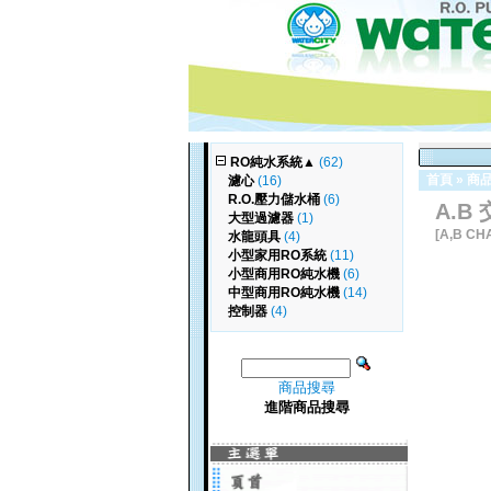
RO純水系統
▲
(62)
首頁
»
商
濾心
(16)
R.O.壓力儲水桶
(6)
A.B
大型過濾器
(1)
[A,B CH
水龍頭具
(4)
小型家用RO系統
(11)
小型商用RO純水機
(6)
中型商用RO純水機
(14)
控制器
(4)
商品搜尋
進階商品搜尋