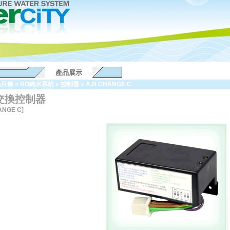
產品展示
品目錄
»
RO純水系統
»
控制器
»
A,B CHANGE C
 交換控制器
ANGE C]