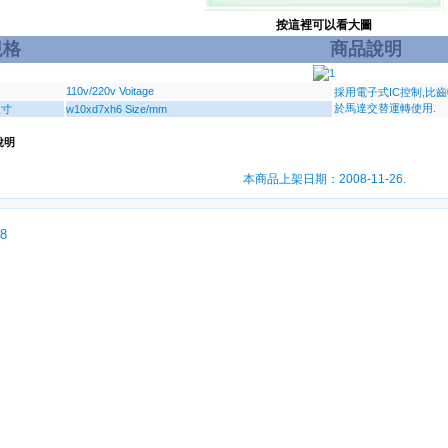
按這裡可以看大圖
規格
商品說明
110v/220v Voitage
採用電子式IC控制,比齒
於馬達交替運轉使用.
尺寸
w10xd7xh6 Size/mm
說明
本商品上架日期：2008-11-26.
08