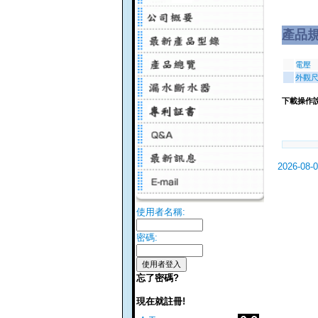
產品
電壓
外觀
下載操作
2026-08-
使用者名稱:
密碼:
忘了密碼?
現在就註冊!