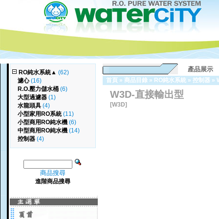
產品展示
RO純水系統
▲
(62)
首頁
»
商品目錄
»
RO純水系統
»
控制器
»
濾心
(16)
R.O.壓力儲水桶
(6)
W3D-直接輸出型
大型過濾器
(1)
[W3D]
水龍頭具
(4)
小型家用RO系統
(11)
小型商用RO純水機
(6)
中型商用RO純水機
(14)
控制器
(4)
商品搜尋
進階商品搜尋