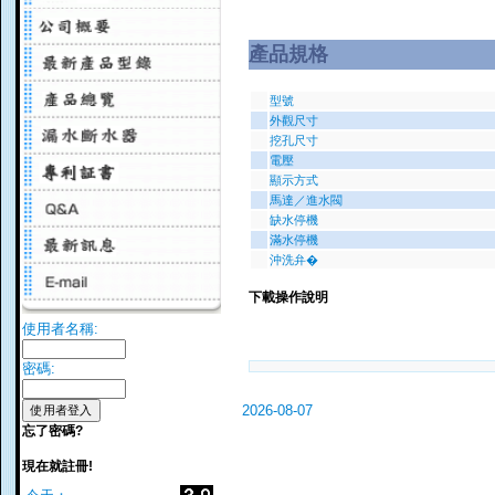
產品規格
型號
外觀尺寸
挖孔尺寸
電壓
顯示方式
馬達／進水閥
缺水停機
滿水停機
沖洗弁�
下載操作說明
使用者名稱:
密碼:
2026-08-07
忘了密碼?
現在就註冊!