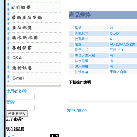
產品規格
型號
W-1
外觀尺寸
Ｄx40
挖孔尺寸
X
電壓
AC-110V,AC-220
顯示方式
五燈LED
馬達／進水閥
有
缺水停機
有
滿水停機
有
沖洗弁�
手動／自動
下載操作說明
使用者名稱:
密碼:
2026-08-09
忘了密碼?
現在就註冊!