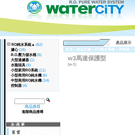
產品展示
RO純水系統
▲
(62)
首頁
»
商品目錄
»
RO純水系統
»
控制器
»
濾心
(16)
R.O.壓力儲水桶
(6)
w3馬達保護型
大型過濾器
(1)
[w-3]
水龍頭具
(4)
小型家用RO系統
(11)
小型商用RO純水機
(6)
中型商用RO純水機
(14)
控制器
(4)
商品搜尋
進階商品搜尋