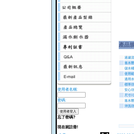
產品
過濾
進水壓
儲水
使用
適用
標準
使用者名稱:
安心
尺寸/
密碼:
進水
沖洗
忘了密碼?
現在就註冊!