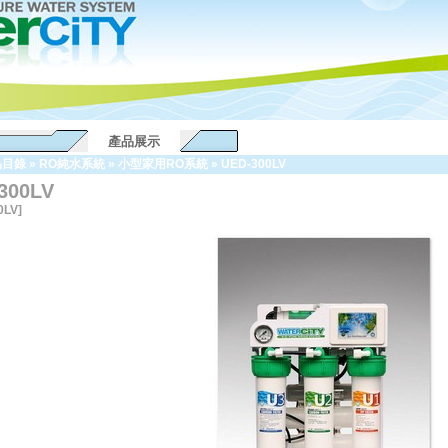
產品展示
品目錄
»
RO純水系統
»
小型家用RO系統
»
UED-300LV
300LV
0LV]