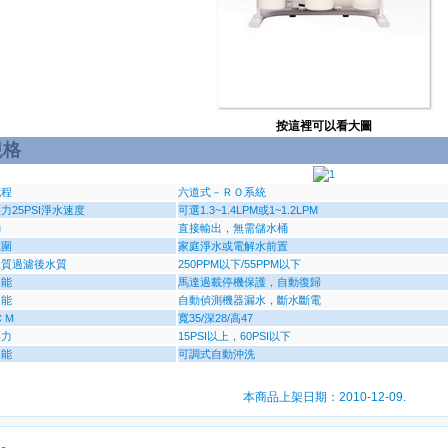
按這裡可以看大圖
規格
流程
六道式－ＲＯ系統
力25PSI淨水速度
可選1.3~1.4LPM或1~1.2LPM
桶
直接輸出，無需儲水桶
範圍
家庭淨水或電解水前置
水質過濾後水質
250PPM以下/55PPM以下
功能
馬達過載停機保護，自動復歸
功能
自動偵測機器漏水，斷水斷電
ＣＭ
寬35/深28/高47
壓力
15PSI以上，60PSI以下
功能
可調式自動沖洗
本商品上架日期：2010-12-09.