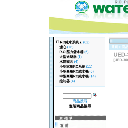
RO純水系統
▲
(62)
首頁
»
商
濾心
(16)
R.O.壓力儲水桶
(6)
UED-
大型過濾器
(1)
[UED-30
水龍頭具
(4)
小型家用RO系統
(11)
小型商用RO純水機
(6)
中型商用RO純水機
(14)
控制器
(4)
商品搜尋
進階商品搜尋