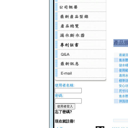
產品
過濾
進水壓
儲水
使用
適用
標準
使用者名稱:
安心
尺寸/
密碼:
進水
沖洗
忘了密碼?
現在就註冊!