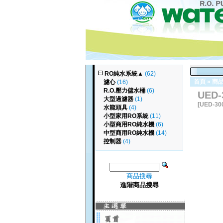
RO純水系統
▲
(62)
首頁
»
商
濾心
(16)
R.O.壓力儲水桶
(6)
UED-
大型過濾器
(1)
[UED-30
水龍頭具
(4)
小型家用RO系統
(11)
小型商用RO純水機
(6)
中型商用RO純水機
(14)
控制器
(4)
商品搜尋
進階商品搜尋