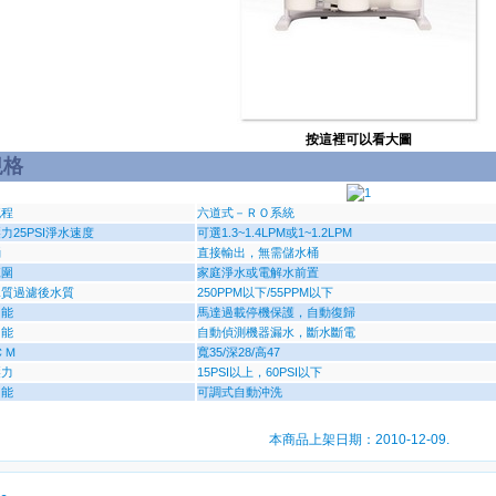
按這裡可以看大圖
規格
流程
六道式－ＲＯ系統
力25PSI淨水速度
可選1.3~1.4LPM或1~1.2LPM
桶
直接輸出，無需儲水桶
範圍
家庭淨水或電解水前置
水質過濾後水質
250PPM以下/55PPM以下
功能
馬達過載停機保護，自動復歸
功能
自動偵測機器漏水，斷水斷電
ＣＭ
寬35/深28/高47
壓力
15PSI以上，60PSI以下
功能
可調式自動沖洗
本商品上架日期：2010-12-09.