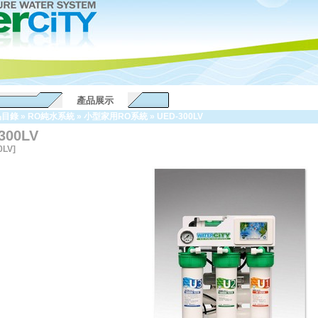
產品展示
品目錄
»
RO純水系統
»
小型家用RO系統
»
UED-300LV
300LV
0LV]