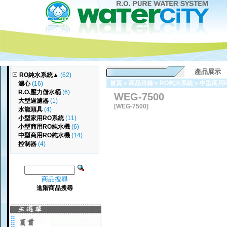
產品展示
RO純水系統
▲
(62)
首頁
»
商品目錄
»
RO純水系統
»
中型商用
濾心
(16)
R.O.壓力儲水桶
(6)
WEG-7500
大型過濾器
(1)
[WEG-7500]
水龍頭具
(4)
小型家用RO系統
(11)
小型商用RO純水機
(6)
中型商用RO純水機
(14)
控制器
(4)
商品搜尋
進階商品搜尋