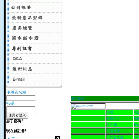
使用者名稱:
產品規格
密碼:
型號
WE
外觀尺寸
W5
忘了密碼?
R.O.膜
BW
現在就註冊!
日造水量
75
工作造水量
60