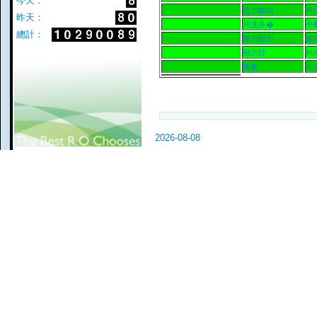
今天：
造水動力
4H
昨天：
沖洗弁�
手
總計：
壓力顯示
進
顯示計
純
其他
馬
2026-08-08