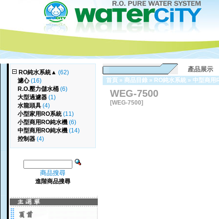
產品展示
RO純水系統
▲
(62)
首頁
»
商品目錄
»
RO純水系統
»
中型商用
濾心
(16)
R.O.壓力儲水桶
(6)
WEG-7500
大型過濾器
(1)
[WEG-7500]
水龍頭具
(4)
小型家用RO系統
(11)
小型商用RO純水機
(6)
中型商用RO純水機
(14)
控制器
(4)
商品搜尋
進階商品搜尋