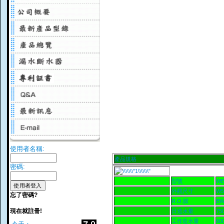
使用者名稱:
產品規格
密碼:
型號
WE
外觀尺寸
W5
忘了密碼?
R.O.膜
BW
現在就註冊!
日造水量
75
工作造水量
60