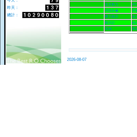
今天：
造水動力
4H
昨天：
沖洗弁�
手
總計：
壓力顯示
進
顯示計
純
其他
馬
2026-08-07