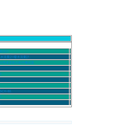
架設計.
純水流量計/廢水流量計.
制/馬達過載自動停機保護.
.
.
SCH-80.
.
.