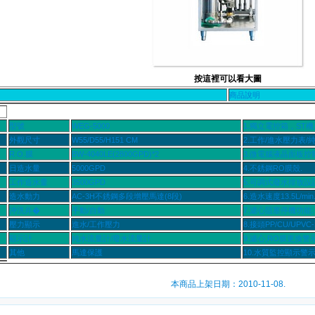
按這裡可以看大圖
商品說明
型號
WEG-5000
1.獨立電控箱，ST機
外觀尺寸
W55/D55/H151 CM
2.工作/進水壓力表/
R.O.膜
BW-4040LE(2800GPD)*2
3.微電腦液晶面板控
日造水量
5000GPD
4.不銹鋼RO膜殼.
工作造水量
3500GPD
5.可調式廢水排放設計
造水動力
AC-3H不銹鋼多段增壓馬達(8段)
6.造水速度13.5L/min
沖洗弁�
手動/自動
7.濾心阻塞停機功能.
壓力顯示
進水/工作壓力
8.接頭PP/CU/UPVC-
顯示計
純水流量計/廢水流量計
9.濾心,RO膜更換警示
其他
馬達保護
10.水質監控顯示警示
本商品上架日期：2010-11-08.