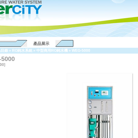
產品展示
品目錄
»
RO純水系統
»
中型商用RO純水機
»
WEG-5000
5000
00]