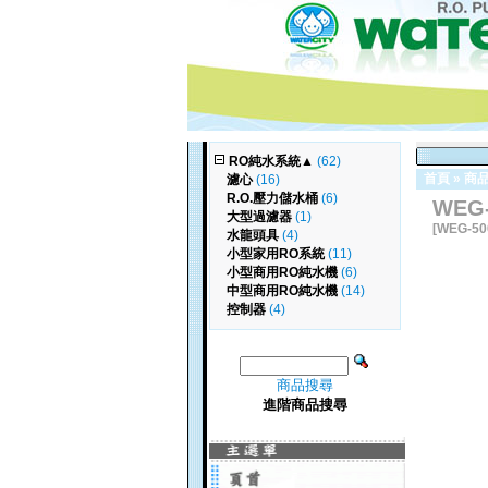
RO純水系統
▲
(62)
首頁
»
商
濾心
(16)
R.O.壓力儲水桶
(6)
WEG-
大型過濾器
(1)
[WEG-50
水龍頭具
(4)
小型家用RO系統
(11)
小型商用RO純水機
(6)
中型商用RO純水機
(14)
控制器
(4)
商品搜尋
進階商品搜尋